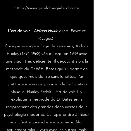
https://www.geraldinegaillard.com/
L'art de voir -
Aldous Huxley
(éd. Payot et
Rivages) :
Presque aveugle à l'âge de seize ans, Aldous
Huxley
(1894-1963)
vécut jusqu'en 1939 avec
une vision très déficiente. Il découvrit alors la
méthode du Dr W.H. Bates qui lui permit en
quelques mois de lire sans lunettes. Par
gratitude envers ce pionnier de l'éducation
visuelle, Huxley écrivit L'Art de voir. Il y
explique la méthode du Dr Bates en la
rapprochant des grandes découvertes de la
psychologie moderne. Car apprendre à mieux
voir, c'est apprendre à mieux vivre. Non
seulement mieux vivre avec les autres, mais