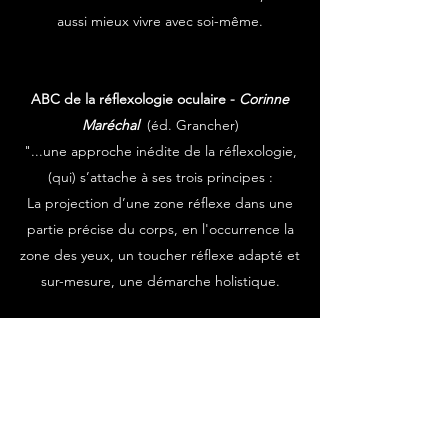
aussi mieux vivre avec soi-même.
ABC de la réflexologie oculaire -
Corinne
Maréchal
(éd. Grancher)
"...une approche inédite de la réflexologie,
(qui) s’attache à ses trois principes :
La projection d’une zone réflexe dans une
partie précise du corps, en l'occurrence la
zone des yeux, un toucher réflexe adapté et
sur-mesure, une démarche holistique.
Le massage réflexe des yeux apaise à la fois
l’esprit et le corps. La détente qu’il procure
apporte des effets régénérant et antistress qui
aide à équilibrer les systèmes sympathique et
parasympathique qui coordonnent le